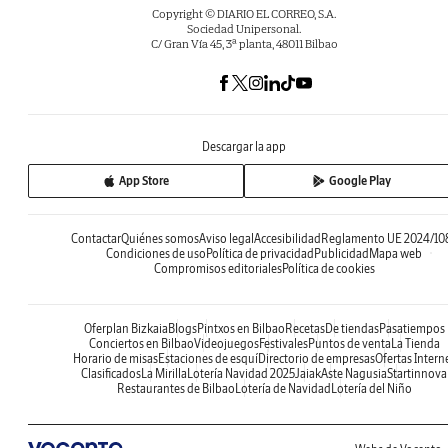
Copyright © DIARIO EL CORREO, S.A.
Sociedad Unipersonal.
C/ Gran Vía 45, 3ª planta, 48011 Bilbao
Descargar la app
App Store
Google Play
Contactar
Quiénes somos
Aviso legal
Accesibilidad
Reglamento UE 2024/10
Condiciones de uso
Política de privacidad
Publicidad
Mapa web
Compromisos editoriales
Política de cookies
Oferplan Bizkaia
Blogs
Pintxos en Bilbao
Recetas
De tiendas
Pasatiempos
Conciertos en Bilbao
Videojuegos
Festivales
Puntos de venta
La Tienda
Horario de misas
Estaciones de esquí
Directorio de empresas
Ofertas Intern
Clasificados
La Mirilla
Lotería Navidad 2025
Jaiak
Aste Nagusia
Startinnova
Restaurantes de Bilbao
Lotería de Navidad
Lotería del Niño