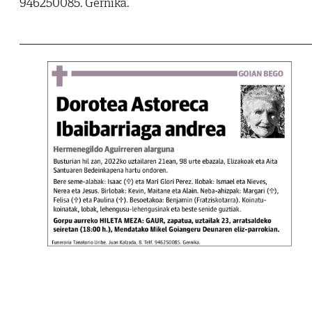
946250085. Gernika.