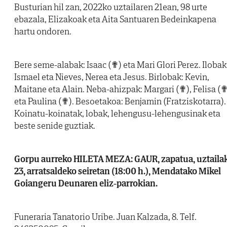
Busturian hil zan, 2022ko uztailaren 21ean, 98 urte
ebazala, Elizakoak eta Aita Santuaren Bedeinkapena
hartu ondoren.
Bere seme-alabak: Isaac (✟) eta Mari Glori Perez. Ilobak
Ismael eta Nieves, Nerea eta Jesus. Birlobak: Kevin,
Maitane eta Alain. Neba-ahizpak: Margari (✟), Felisa (
eta Paulina (✟). Besoetakoa: Benjamin (Fratziskotarra).
Koinatu-koinatak, lobak, lehengusu-lehengusinak eta
beste senide guztiak.
Gorpu aurreko HILETA MEZA: GAUR, zapatua, uztaila
23, arratsaldeko seiretan (18:00 h.), Mendatako Mikel
Goiangeru Deunaren eliz-parrokian.
Funeraria Tanatorio Uribe. Juan Kalzada, 8. Telf.