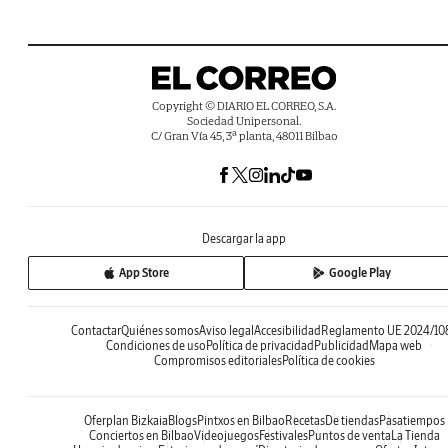
Copyright © DIARIO EL CORREO, S.A.
Sociedad Unipersonal.
C/ Gran Vía 45, 3ª planta, 48011 Bilbao
Descargar la app
App Store
Google Play
Contactar
Quiénes somos
Aviso legal
Accesibilidad
Reglamento UE 2024/10
Condiciones de uso
Política de privacidad
Publicidad
Mapa web
Compromisos editoriales
Política de cookies
Oferplan Bizkaia
Blogs
Pintxos en Bilbao
Recetas
De tiendas
Pasatiempos
Conciertos en Bilbao
Videojuegos
Festivales
Puntos de venta
La Tienda