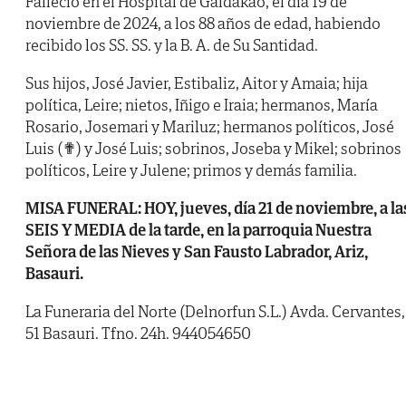
Falleció en el Hospital de Galdakao, el día 19 de
noviembre de 2024, a los 88 años de edad, habiendo
recibido los SS. SS. y la B. A. de Su Santidad.
Sus hijos, José Javier, Estibaliz, Aitor y Amaia; hija
política, Leire; nietos, Iñigo e Iraia; hermanos, María
Rosario, Josemari y Mariluz; hermanos políticos, José
Luis (✟) y José Luis; sobrinos, Joseba y Mikel; sobrinos
políticos, Leire y Julene; primos y demás familia.
MISA FUNERAL: HOY, jueves, día 21 de noviembre, a la
SEIS Y MEDIA de la tarde, en la parroquia Nuestra
Señora de las Nieves y San Fausto Labrador, Ariz,
Basauri.
La Funeraria del Norte (Delnorfun S.L.) Avda. Cervantes,
51 Basauri. Tfno. 24h. 944054650