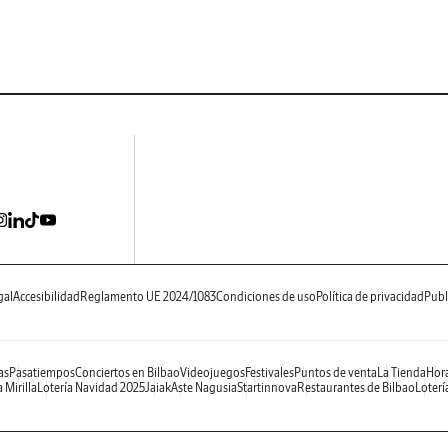
gal
Accesibilidad
Reglamento UE 2024/1083
Condiciones de uso
Política de privacidad
Publ
as
Pasatiempos
Conciertos en Bilbao
Videojuegos
Festivales
Puntos de venta
La Tienda
Hora
 Mirilla
Lotería Navidad 2025
Jaiak
Aste Nagusia
Startinnova
Restaurantes de Bilbao
Loterí