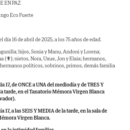
E EN PAZ
ngo Eco Fuerte
el día 16 de abril de 2025, a los 75 años de edad.
agunilla; hijos, Sonia y Manu, Andoni y Lorena;
na (✟); nietos, Nora, Uxue, Jon y Elaia; hermanos,
; hermanos políticos, sobrinos, primos, demás familia
a 17, de ONCE a UNA del mediodía y de TRES Y
a tarde, en el Tanatorio Mémora Virgen Blanca
vador).
17, a las SEIS Y MEDIA de la tarde, en la sala de
Mémora Virgen Blanca.
n la intimidad familiar.