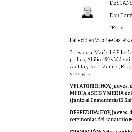
DESCANS
Don Domi
“Remi”
Falleció en Vitoria-Gasteiz, 
Su esposa, María del Pilar L
padres, Abilio (✟) y Valenti
Abilita y Juan Manuel, Rita
y amigos.
VELATORIO: HOY, jueves, dí
MEDIA a SEIS Y MEDIA de l
(junto al Cementerio El Sal
DESPEDIDA: HOY, jueves, día 
ceremonias del Tanatorio 
CREMACIÓN: Acto seguido e