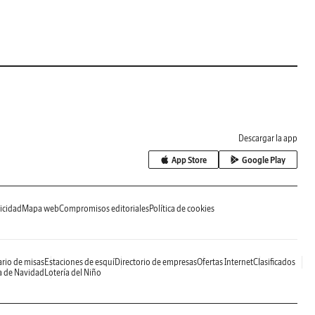
Descargar la app
App Store
Google Play
icidad
Mapa web
Compromisos editoriales
Política de cookies
rio de misas
Estaciones de esquí
Directorio de empresas
Ofertas Internet
Clasificados
a de Navidad
Lotería del Niño