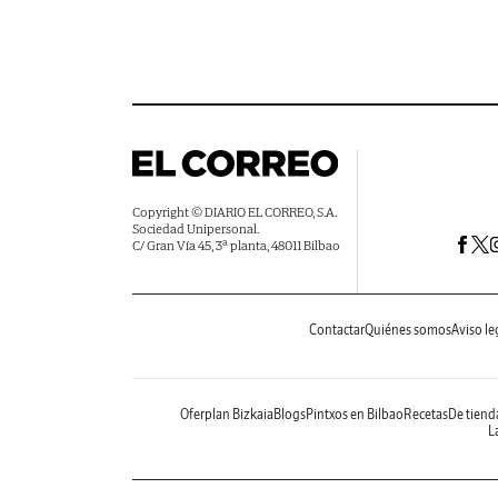
Copyright © DIARIO EL CORREO, S.A.
Sociedad Unipersonal.
C/ Gran Vía 45, 3ª planta, 48011 Bilbao
Contactar
Quiénes somos
Aviso le
Oferplan Bizkaia
Blogs
Pintxos en Bilbao
Recetas
De tiend
La