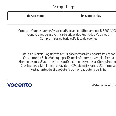
Descargar la app
App Store
Google Play
Contactar
Quiénes somos
Aviso legal
Accesibilidad
Reglamento UE 2024/10
Condiciones de uso
Política de privacidad
Publicidad
Mapa web
Compromisos editoriales
Política de cookies
Oferplan Bizkaia
Blogs
Pintxos en Bilbao
Recetas
De tiendas
Pasatiempos
Conciertos en Bilbao
Videojuegos
Festivales
Puntos de venta
La Tienda
Horario de misas
Estaciones de esquí
Directorio de empresas
Ofertas Intern
Clasificados
La Mirilla
Lotería Navidad 2025
Jaiak
Aste Nagusia
Startinnova
Restaurantes de Bilbao
Lotería de Navidad
Lotería del Niño
Webs de Vocento