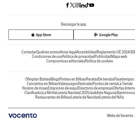
Descargar la app
App Store
Google Play
Contactar
Quiénes somos
Aviso legal
Accesibilidad
Reglamento UE 2024/10
Condiciones de uso
Política de privacidad
Publicidad
Mapa web
Compromisos editoriales
Política de cookies
Oferplan Bizkaia
Blogs
Pintxos en Bilbao
Recetas
De tiendas
Pasatiempos
Conciertos en Bilbao
Videojuegos
Festivales
Puntos de venta
La Tienda
Horario de misas
Estaciones de esquí
Directorio de empresas
Ofertas Intern
Clasificados
La Mirilla
Lotería Navidad 2025
Jaiak
Aste Nagusia
Startinnova
Restaurantes de Bilbao
Lotería de Navidad
Lotería del Niño
Webs de Vocento