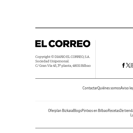
Copyright © DIARIO EL CORREO, S.A.
Sociedad Unipersonal.
C/ Gran Vía 45, 3ª planta, 48011 Bilbao
Contactar
Quiénes somos
Aviso le
Oferplan Bizkaia
Blogs
Pintxos en Bilbao
Recetas
De tiend
La