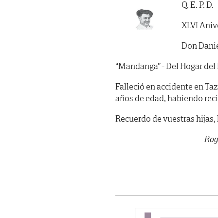
Q. E. P. D.
XLVI Aniv
Don Danie
“Mandanga” - Del Hogar del
Falleció en accidente en Tazo
años de edad, habiendo recibid
Recuerdo de vuestras hijas, h
Rog