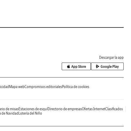
Descargar la app
App Store
Google Play
icidad
Mapa web
Compromisos editoriales
Política de cookies
rio de misas
Estaciones de esquí
Directorio de empresas
Ofertas Internet
Clasificados
a de Navidad
Lotería del Niño