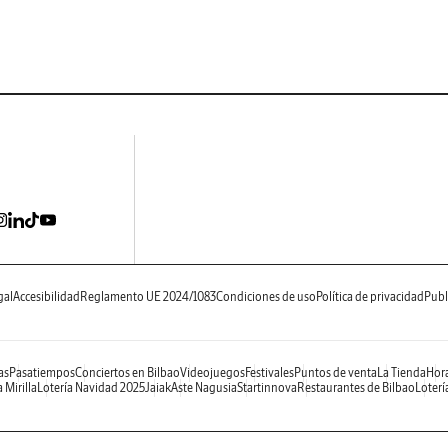
gal
Accesibilidad
Reglamento UE 2024/1083
Condiciones de uso
Política de privacidad
Publ
as
Pasatiempos
Conciertos en Bilbao
Videojuegos
Festivales
Puntos de venta
La Tienda
Hora
 Mirilla
Lotería Navidad 2025
Jaiak
Aste Nagusia
Startinnova
Restaurantes de Bilbao
Loterí