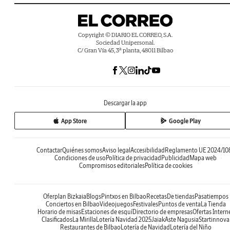
Copyright © DIARIO EL CORREO, S.A.
Sociedad Unipersonal.
C/ Gran Vía 45, 3ª planta, 48011 Bilbao
Descargar la app
App Store
Google Play
Contactar
Quiénes somos
Aviso legal
Accesibilidad
Reglamento UE 2024/10
Condiciones de uso
Política de privacidad
Publicidad
Mapa web
Compromisos editoriales
Política de cookies
Oferplan Bizkaia
Blogs
Pintxos en Bilbao
Recetas
De tiendas
Pasatiempos
Conciertos en Bilbao
Videojuegos
Festivales
Puntos de venta
La Tienda
Horario de misas
Estaciones de esquí
Directorio de empresas
Ofertas Intern
Clasificados
La Mirilla
Lotería Navidad 2025
Jaiak
Aste Nagusia
Startinnova
Restaurantes de Bilbao
Lotería de Navidad
Lotería del Niño