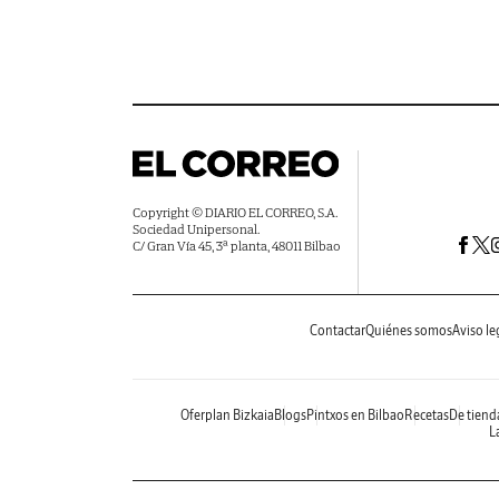
Copyright © DIARIO EL CORREO, S.A.
Sociedad Unipersonal.
C/ Gran Vía 45, 3ª planta, 48011 Bilbao
Contactar
Quiénes somos
Aviso le
Oferplan Bizkaia
Blogs
Pintxos en Bilbao
Recetas
De tiend
La