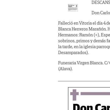
DESCANS
Don Carl
Falleció en Vitoria el día 4 
Blanca Herreros Marañón. Hij
Hermanos: Ramón (<), Espera
sobrinos, primos y demás fa
la tarde, en la iglesia parr
Desamparados).
Funeraria Virgen Blanca. C/
(Alava).