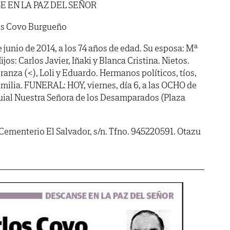
E EN LA PAZ DEL SEÑOR
os Covo Burgueño
de junio de 2014, a los 74 años de edad. Su esposa: Mª
os: Carlos Javier, Iñaki y Blanca Cristina. Nietos.
nza (<), Loli y Eduardo. Hermanos políticos, tíos,
milia. FUNERAL: HOY, viernes, día 6, a las OCHO de
oquial Nuestra Señora de los Desamparados (Plaza
 Cementerio El Salvador, s/n. Tfno. 945220591. Otazu