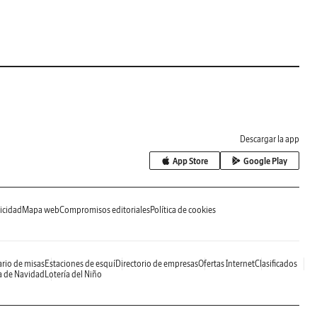
Descargar la app
App Store
Google Play
icidad
Mapa web
Compromisos editoriales
Política de cookies
rio de misas
Estaciones de esquí
Directorio de empresas
Ofertas Internet
Clasificados
a de Navidad
Lotería del Niño