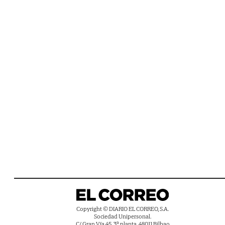
Copyright © DIARIO EL CORREO, S.A.
Sociedad Unipersonal.
C/ Gran Vía 45, 3ª planta, 48011 Bilbao