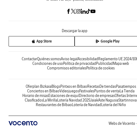
Descargar la app
App Store
Google Play
Contactar
Quiénes somos
Aviso legal
Accesibilidad
Reglamento UE 2024/10
Condiciones de uso
Política de privacidad
Publicidad
Mapa web
Compromisos editoriales
Política de cookies
Oferplan Bizkaia
Blogs
Pintxos en Bilbao
Recetas
De tiendas
Pasatiempos
Conciertos en Bilbao
Videojuegos
Festivales
Puntos de venta
La Tienda
Horario de misas
Estaciones de esquí
Directorio de empresas
Ofertas Intern
Clasificados
La Mirilla
Lotería Navidad 2025
Jaiak
Aste Nagusia
Startinnova
Restaurantes de Bilbao
Lotería de Navidad
Lotería del Niño
Webs de Vocento