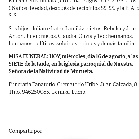
Falleció en Mundaka, el día 14 de agosto del 2023, a los
96 años de edad, después de recibir los SS. SS. y la B. A. 
S. S.
Sus hijos, Julian e Iratxe Lamikiz; nietos, Rebeka y Juan
Anton, Julen; nietos, Claudia, Olivia y Teo; hermanos,
hermanos políticos, sobrinos, primos y demás familia.
MISA FUNERAL: HOY, miércoles, día 16 de agosto, a las
SIETE de la tarde, en la iglesia parroquial de Nuestra
Señora de la Natividad de Murueta.
Funeraria Tanatorio-Crematorio Uribe. Juan Calzada, 8.
Tfno. 946250085. Gernika-Lumo.
Compartir por