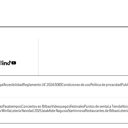
gal
Accesibilidad
Reglamento UE 2024/1083
Condiciones de uso
Política de privacidad
Publ
as
Pasatiempos
Conciertos en Bilbao
Videojuegos
Festivales
Puntos de venta
La Tienda
Hora
 Mirilla
Lotería Navidad 2025
Jaiak
Aste Nagusia
Startinnova
Restaurantes de Bilbao
Loterí