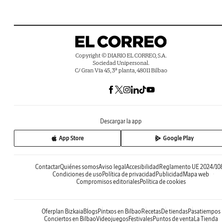
Copyright © DIARIO EL CORREO, S.A.
Sociedad Unipersonal.
C/ Gran Vía 45, 3ª planta, 48011 Bilbao
Descargar la app
App Store
Google Play
Contactar
Quiénes somos
Aviso legal
Accesibilidad
Reglamento UE 2024/10
Condiciones de uso
Política de privacidad
Publicidad
Mapa web
Compromisos editoriales
Política de cookies
Oferplan Bizkaia
Blogs
Pintxos en Bilbao
Recetas
De tiendas
Pasatiempos
Conciertos en Bilbao
Videojuegos
Festivales
Puntos de venta
La Tienda