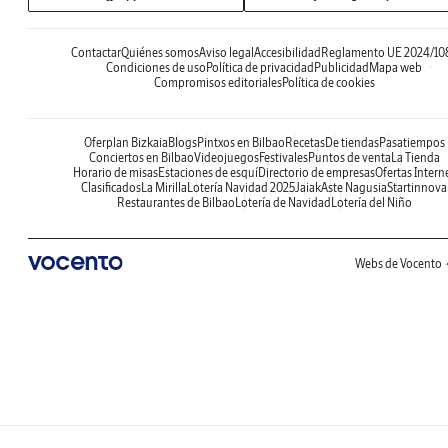
Contactar
Quiénes somos
Aviso legal
Accesibilidad
Reglamento UE 2024/10
Condiciones de uso
Política de privacidad
Publicidad
Mapa web
Compromisos editoriales
Política de cookies
Oferplan Bizkaia
Blogs
Pintxos en Bilbao
Recetas
De tiendas
Pasatiempos
Conciertos en Bilbao
Videojuegos
Festivales
Puntos de venta
La Tienda
Horario de misas
Estaciones de esquí
Directorio de empresas
Ofertas Intern
Clasificados
La Mirilla
Lotería Navidad 2025
Jaiak
Aste Nagusia
Startinnova
Restaurantes de Bilbao
Lotería de Navidad
Lotería del Niño
Webs de Vocento