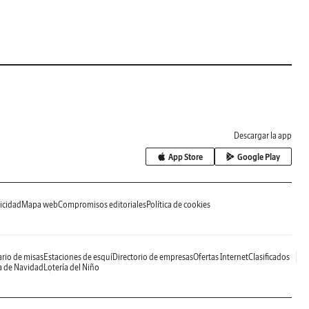
Descargar la app
App Store
Google Play
icidad
Mapa web
Compromisos editoriales
Política de cookies
rio de misas
Estaciones de esquí
Directorio de empresas
Ofertas Internet
Clasificados
a de Navidad
Lotería del Niño