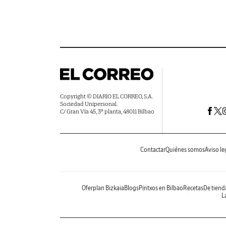
Copyright © DIARIO EL CORREO, S.A.
Sociedad Unipersonal.
C/ Gran Vía 45, 3ª planta, 48011 Bilbao
Contactar
Quiénes somos
Aviso le
Oferplan Bizkaia
Blogs
Pintxos en Bilbao
Recetas
De tiend
La