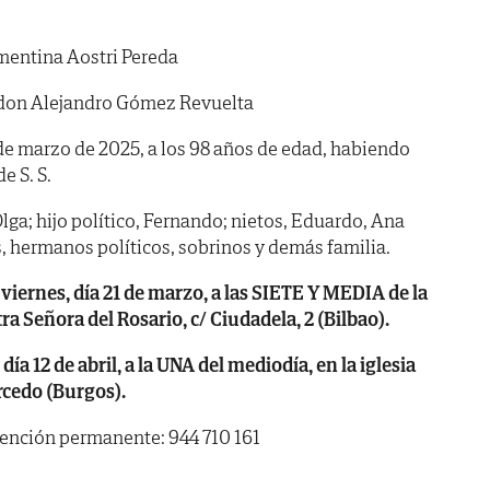
entina Aostri Pereda
don Alejandro Gómez Revuelta
8 de marzo de 2025, a los 98 años de edad, habiendo
de S. S.
Olga; hijo político, Fernando; nietos, Eduardo, Ana
, hermanos políticos, sobrinos y demás familia.
rnes, día 21 de marzo, a las SIETE Y MEDIA de la
ra Señora del Rosario, c/ Ciudadela, 2 (Bilbao).
 12 de abril, a la UNA del mediodía, en la iglesia
rcedo (Burgos).
tención permanente: 944 710 161