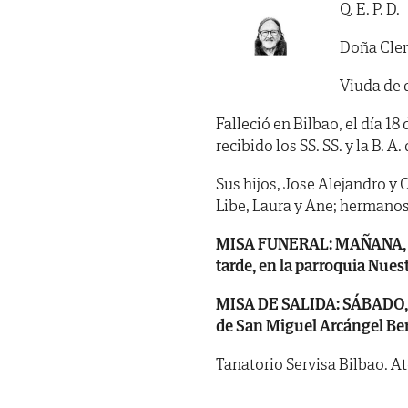
Q. E. P. D.
Doña Clem
Viuda de 
Falleció en Bilbao, el día 1
recibido los SS. SS. y la B. A. 
Sus hijos, Jose Alejandro y 
Libe, Laura y Ane; hermanos
MISA FUNERAL: MAÑANA, vie
tarde, en la parroquia Nuest
MISA DE SALIDA: SÁBADO, día
de San Miguel Arcángel Be
Tanatorio Servisa Bilbao. A