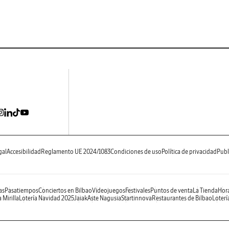
gal
Accesibilidad
Reglamento UE 2024/1083
Condiciones de uso
Política de privacidad
Publ
as
Pasatiempos
Conciertos en Bilbao
Videojuegos
Festivales
Puntos de venta
La Tienda
Hora
 Mirilla
Lotería Navidad 2025
Jaiak
Aste Nagusia
Startinnova
Restaurantes de Bilbao
Loterí