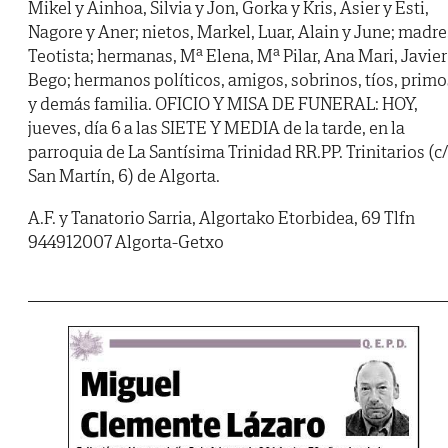
Mikel y Ainhoa, Silvia y Jon, Gorka y Kris, Asier y Esti,
Nagore y Aner; nietos, Markel, Luar, Alain y June; madre
Teotista; hermanas, Mª Elena, Mª Pilar, Ana Mari, Javier
Bego; hermanos políticos, amigos, sobrinos, tíos, primo
y demás familia. OFICIO Y MISA DE FUNERAL: HOY,
jueves, día 6 a las SIETE Y MEDIA de la tarde, en la
parroquia de La Santísima Trinidad RR.PP. Trinitarios (c/
San Martín, 6) de Algorta.
A.F. y Tanatorio Sarria, Algortako Etorbidea, 69 Tlfn
944912007 Algorta-Getxo