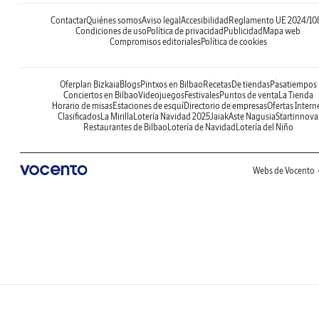
Contactar
Quiénes somos
Aviso legal
Accesibilidad
Reglamento UE 2024/10
Condiciones de uso
Política de privacidad
Publicidad
Mapa web
Compromisos editoriales
Política de cookies
Oferplan Bizkaia
Blogs
Pintxos en Bilbao
Recetas
De tiendas
Pasatiempos
Conciertos en Bilbao
Videojuegos
Festivales
Puntos de venta
La Tienda
Horario de misas
Estaciones de esquí
Directorio de empresas
Ofertas Intern
Clasificados
La Mirilla
Lotería Navidad 2025
Jaiak
Aste Nagusia
Startinnova
Restaurantes de Bilbao
Lotería de Navidad
Lotería del Niño
Webs de Vocento