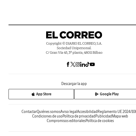
Copyright © DIARIO EL CORREO, S.A.
Sociedad Unipersonal.
C/ Gran Vía 45, 3ª planta, 48011 Bilbao
Descargar la app
App Store
Google Play
Contactar
Quiénes somos
Aviso legal
Accesibilidad
Reglamento UE 2024/10
Condiciones de uso
Política de privacidad
Publicidad
Mapa web
Compromisos editoriales
Política de cookies