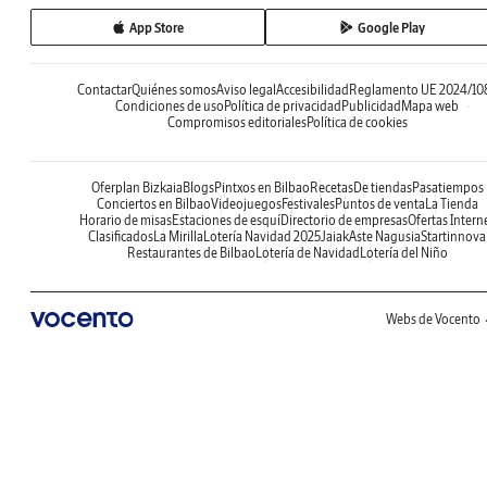
App Store
Google Play
Contactar
Quiénes somos
Aviso legal
Accesibilidad
Reglamento UE 2024/10
Condiciones de uso
Política de privacidad
Publicidad
Mapa web
Compromisos editoriales
Política de cookies
Oferplan Bizkaia
Blogs
Pintxos en Bilbao
Recetas
De tiendas
Pasatiempos
Conciertos en Bilbao
Videojuegos
Festivales
Puntos de venta
La Tienda
Horario de misas
Estaciones de esquí
Directorio de empresas
Ofertas Intern
Clasificados
La Mirilla
Lotería Navidad 2025
Jaiak
Aste Nagusia
Startinnova
Restaurantes de Bilbao
Lotería de Navidad
Lotería del Niño
Webs de Vocento