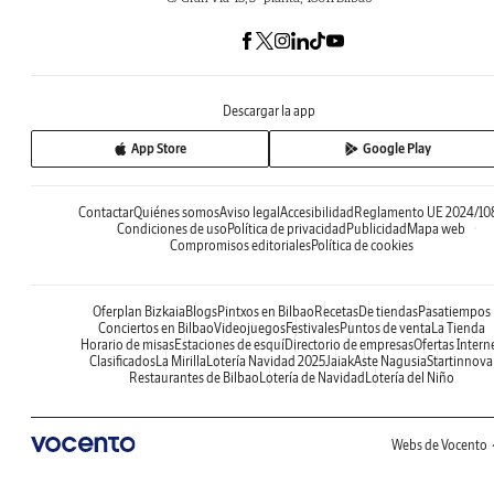
Descargar la app
App Store
Google Play
Contactar
Quiénes somos
Aviso legal
Accesibilidad
Reglamento UE 2024/10
Condiciones de uso
Política de privacidad
Publicidad
Mapa web
Compromisos editoriales
Política de cookies
Oferplan Bizkaia
Blogs
Pintxos en Bilbao
Recetas
De tiendas
Pasatiempos
Conciertos en Bilbao
Videojuegos
Festivales
Puntos de venta
La Tienda
Horario de misas
Estaciones de esquí
Directorio de empresas
Ofertas Intern
Clasificados
La Mirilla
Lotería Navidad 2025
Jaiak
Aste Nagusia
Startinnova
Restaurantes de Bilbao
Lotería de Navidad
Lotería del Niño
Webs de Vocento