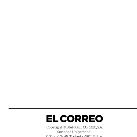
Copyright © DIARIO EL CORREO, S.A.
Sociedad Unipersonal.
C/ Gran Vía 45, 3ª planta, 48011 Bilbao