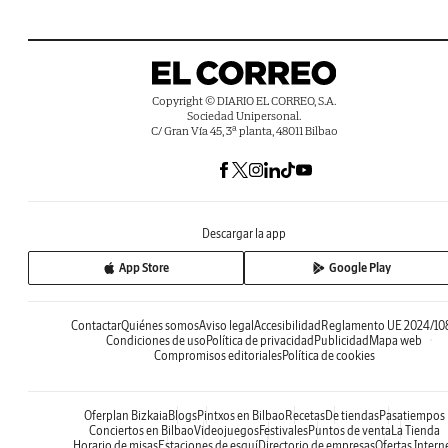
Copyright © DIARIO EL CORREO, S.A.
Sociedad Unipersonal.
C/ Gran Vía 45, 3ª planta, 48011 Bilbao
Descargar la app
App Store
Google Play
Contactar
Quiénes somos
Aviso legal
Accesibilidad
Reglamento UE 2024/10
Condiciones de uso
Política de privacidad
Publicidad
Mapa web
Compromisos editoriales
Política de cookies
Oferplan Bizkaia
Blogs
Pintxos en Bilbao
Recetas
De tiendas
Pasatiempos
Conciertos en Bilbao
Videojuegos
Festivales
Puntos de venta
La Tienda
Horario de misas
Estaciones de esquí
Directorio de empresas
Ofertas Intern