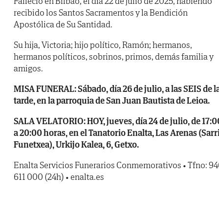
Falleció en Bilbao, el día 22 de julio de 2025, habiendo
recibido los Santos Sacramentos y la Bendición
Apostólica de Su Santidad.
Su hija, Victoria; hijo político, Ramón; hermanos,
hermanos políticos, sobrinos, primos, demás familia y
amigos.
MISA FUNERAL: Sábado, día 26 de julio, a las SEIS de l
tarde, en la parroquia de San Juan Bautista de Leioa.
SALA VELATORIO: HOY, jueves, día 24 de julio, de 17:0
a 20:00 horas, en el Tanatorio Enalta, Las Arenas (Sarr
Funetxea), Urkijo Kalea, 6, Getxo.
Enalta Servicios Funerarios Conmemorativos • Tfno: 9
611 000 (24h) • enalta.es