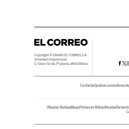
Copyright © DIARIO EL CORREO, S.A.
Sociedad Unipersonal.
C/ Gran Vía 45, 3ª planta, 48011 Bilbao
Contactar
Quiénes somos
Aviso le
Oferplan Bizkaia
Blogs
Pintxos en Bilbao
Recetas
De tiend
La