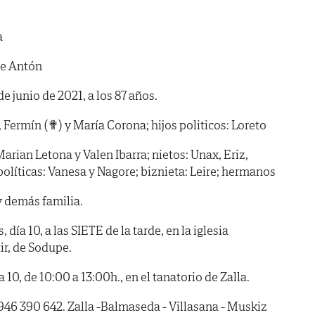
a
de Antón
de junio de 2021, a los 87 años.
 Fermín (✟) y María Corona; hijos politicos: Loreto
Marian Letona y Valen Ibarra; nietos: Unax, Eriz,
políticas: Vanesa y Nagore; biznieta: Leire; hermanos
y demás familia.
ía 10, a las SIETE de la tarde, en la iglesia
ir, de Sodupe.
10, de 10:00 a 13:00h., en el tanatorio de Zalla.
946 390 642. Zalla -Balmaseda - Villasana - Muskiz