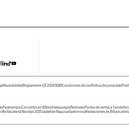
gal
Accesibilidad
Reglamento UE 2024/1083
Condiciones de uso
Política de privacidad
Publ
as
Pasatiempos
Conciertos en Bilbao
Videojuegos
Festivales
Puntos de venta
La Tienda
Hora
 Mirilla
Lotería Navidad 2025
Jaiak
Aste Nagusia
Startinnova
Restaurantes de Bilbao
Loterí