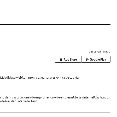
Descargar la app
App Store
Google Play
icidad
Mapa web
Compromisos editoriales
Política de cookies
rio de misas
Estaciones de esquí
Directorio de empresas
Ofertas Internet
Clasificados
a de Navidad
Lotería del Niño