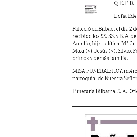
Q. E. P. D.
Doña Edel
Falleció en Bilbao, el día 2 
recibido los SS. SS. y B. A. d
Aurelio; hija política, Mª Cr
Maxi (<), Jesús (<), Silvio, 
primos y demás familia.
MISA FUNERAL: HOY, miércoles
parroquial de Nuestra Señora 
Funeraria Bilbaína, S. A.. Of