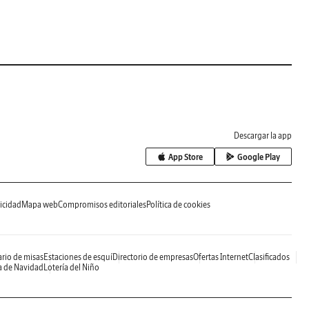
Descargar la app
App Store
Google Play
icidad
Mapa web
Compromisos editoriales
Política de cookies
rio de misas
Estaciones de esquí
Directorio de empresas
Ofertas Internet
Clasificados
a de Navidad
Lotería del Niño