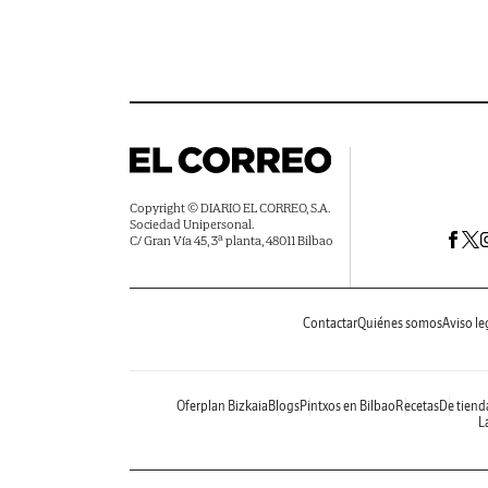
Copyright © DIARIO EL CORREO, S.A.
Sociedad Unipersonal.
C/ Gran Vía 45, 3ª planta, 48011 Bilbao
Contactar
Quiénes somos
Aviso le
Oferplan Bizkaia
Blogs
Pintxos en Bilbao
Recetas
De tiend
La