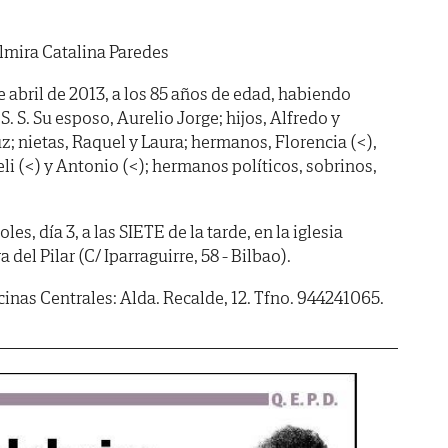
mira Catalina Paredes
de abril de 2013, a los 85 años de edad, habiendo
e S. S. Su esposo, Aurelio Jorge; hijos, Alfredo y
uz; nietas, Raquel y Laura; hermanos, Florencia (<),
Feli (<) y Antonio (<); hermanos políticos, sobrinos,
, día 3, a las SIETE de la tarde, en la iglesia
del Pilar (C/ Iparraguirre, 58 - Bilbao).
icinas Centrales: Alda. Recalde, 12. Tfno. 944241065.