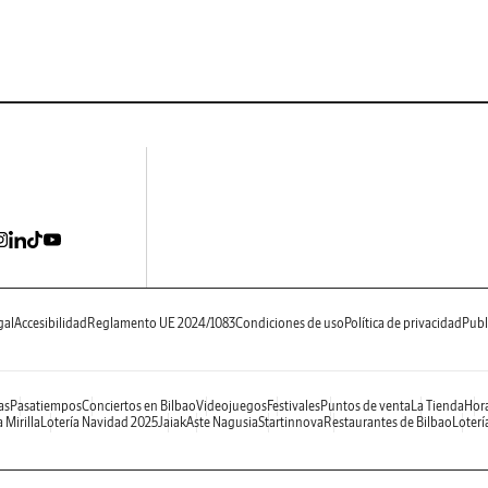
gal
Accesibilidad
Reglamento UE 2024/1083
Condiciones de uso
Política de privacidad
Publ
as
Pasatiempos
Conciertos en Bilbao
Videojuegos
Festivales
Puntos de venta
La Tienda
Hora
 Mirilla
Lotería Navidad 2025
Jaiak
Aste Nagusia
Startinnova
Restaurantes de Bilbao
Loterí