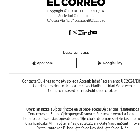
Copyright © DIARIO EL CORREO, S.A.
Sociedad Unipersonal.
C/ Gran Vía 45, 3ª planta, 48011 Bilbao
Descargar la app
App Store
Google Play
Contactar
Quiénes somos
Aviso legal
Accesibilidad
Reglamento UE 2024/10
Condiciones de uso
Política de privacidad
Publicidad
Mapa web
Compromisos editoriales
Política de cookies
Oferplan Bizkaia
Blogs
Pintxos en Bilbao
Recetas
De tiendas
Pasatiempos
Conciertos en Bilbao
Videojuegos
Festivales
Puntos de venta
La Tienda
Horario de misas
Estaciones de esquí
Directorio de empresas
Ofertas Intern
Clasificados
La Mirilla
Lotería Navidad 2025
Jaiak
Aste Nagusia
Startinnova
Restaurantes de Bilbao
Lotería de Navidad
Lotería del Niño