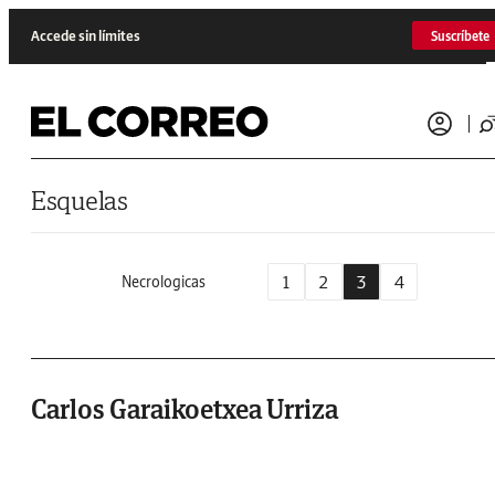
Saltar al contenido
Accede sin límites
Suscríbete
Esquelas
1
2
3
4
Necrologicas
Carlos Garaikoetxea Urriza