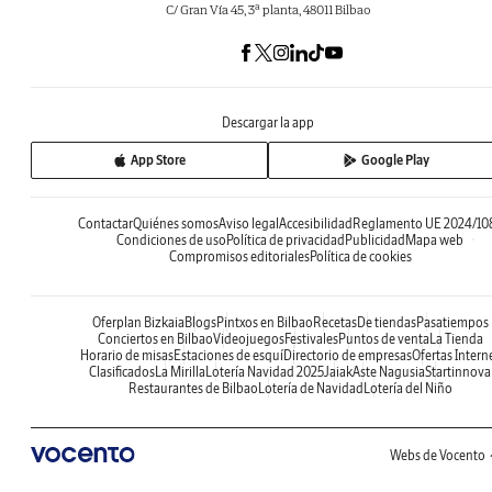
C/ Gran Vía 45, 3ª planta, 48011 Bilbao
Descargar la app
App Store
Google Play
Contactar
Quiénes somos
Aviso legal
Accesibilidad
Reglamento UE 2024/10
Condiciones de uso
Política de privacidad
Publicidad
Mapa web
Compromisos editoriales
Política de cookies
Oferplan Bizkaia
Blogs
Pintxos en Bilbao
Recetas
De tiendas
Pasatiempos
Conciertos en Bilbao
Videojuegos
Festivales
Puntos de venta
La Tienda
Horario de misas
Estaciones de esquí
Directorio de empresas
Ofertas Intern
Clasificados
La Mirilla
Lotería Navidad 2025
Jaiak
Aste Nagusia
Startinnova
Restaurantes de Bilbao
Lotería de Navidad
Lotería del Niño
Webs de Vocento