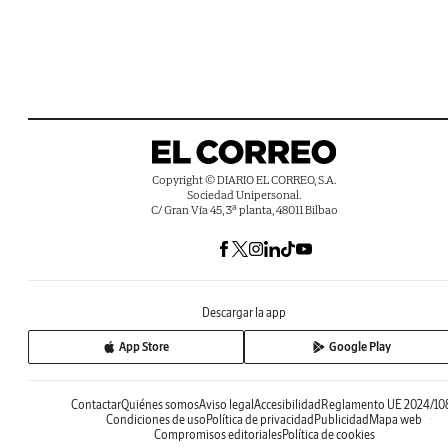
Copyright © DIARIO EL CORREO, S.A.
Sociedad Unipersonal.
C/ Gran Vía 45, 3ª planta, 48011 Bilbao
Descargar la app
App Store
Google Play
Contactar
Quiénes somos
Aviso legal
Accesibilidad
Reglamento UE 2024/10
Condiciones de uso
Política de privacidad
Publicidad
Mapa web
Compromisos editoriales
Política de cookies