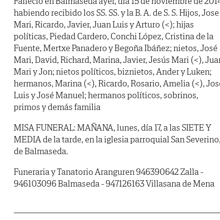
Falleció en Balmaseda ayer, día 15 de noviembre de 201
habiendo recibido los SS. SS. y la B. A. de S. S. Hijos, Jose
Mari, Ricardo, Javier, Juan Luis y Arturo (<); hijas
políticas, Piedad Cardero, Conchi López, Cristina de la
Fuente, Mertxe Panadero y Begoña Ibáñez; nietos, José
Mari, David, Richard, Marina, Javier, Jesús Mari (<), Jua
Mari y Jon; nietos políticos, biznietos, Ander y Luken;
hermanos, Marina (<), Ricardo, Rosario, Amelia (<), Jos
Luis y José Manuel; hermanos políticos, sobrinos,
primos y demás familia
MISA FUNERAL: MAÑANA, lunes, día 17, a las SIETE Y
MEDIA de la tarde, en la iglesia parroquial San Severino
de Balmaseda.
Funeraria y Tanatorio Aranguren 946390642 Zalla -
946103096 Balmaseda - 947126163 Villasana de Mena