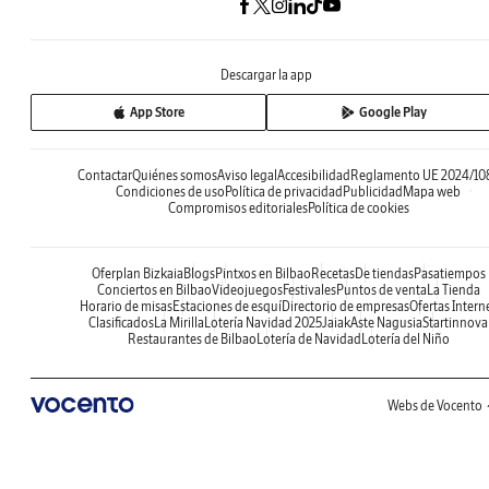
Descargar la app
App Store
Google Play
Contactar
Quiénes somos
Aviso legal
Accesibilidad
Reglamento UE 2024/10
Condiciones de uso
Política de privacidad
Publicidad
Mapa web
Compromisos editoriales
Política de cookies
Oferplan Bizkaia
Blogs
Pintxos en Bilbao
Recetas
De tiendas
Pasatiempos
Conciertos en Bilbao
Videojuegos
Festivales
Puntos de venta
La Tienda
Horario de misas
Estaciones de esquí
Directorio de empresas
Ofertas Intern
Clasificados
La Mirilla
Lotería Navidad 2025
Jaiak
Aste Nagusia
Startinnova
Restaurantes de Bilbao
Lotería de Navidad
Lotería del Niño
Webs de Vocento