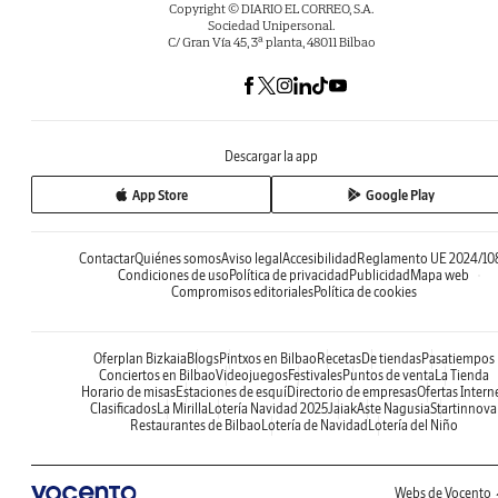
Copyright © DIARIO EL CORREO, S.A.
Sociedad Unipersonal.
C/ Gran Vía 45, 3ª planta, 48011 Bilbao
Descargar la app
App Store
Google Play
Contactar
Quiénes somos
Aviso legal
Accesibilidad
Reglamento UE 2024/10
Condiciones de uso
Política de privacidad
Publicidad
Mapa web
Compromisos editoriales
Política de cookies
Oferplan Bizkaia
Blogs
Pintxos en Bilbao
Recetas
De tiendas
Pasatiempos
Conciertos en Bilbao
Videojuegos
Festivales
Puntos de venta
La Tienda
Horario de misas
Estaciones de esquí
Directorio de empresas
Ofertas Intern
Clasificados
La Mirilla
Lotería Navidad 2025
Jaiak
Aste Nagusia
Startinnova
Restaurantes de Bilbao
Lotería de Navidad
Lotería del Niño
Webs de Vocento