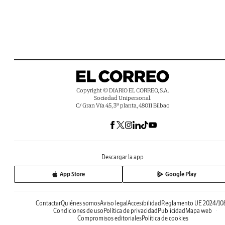
Copyright © DIARIO EL CORREO, S.A.
Sociedad Unipersonal.
C/ Gran Vía 45, 3ª planta, 48011 Bilbao
Descargar la app
App Store
Google Play
Contactar
Quiénes somos
Aviso legal
Accesibilidad
Reglamento UE 2024/10
Condiciones de uso
Política de privacidad
Publicidad
Mapa web
Compromisos editoriales
Política de cookies