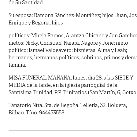
de Su Santidad.
Su esposa: Ramona Sánchez-Montáñez; hijos: Juan, Jo
Enrique y Begoña; hijos
políticos: Mireia Ramos, Arantza Chicano y Jon Gambo
nietos: Nicky, Christian, Naiara, Nagore y Jone; nieto
político: Ismael Valdeavero; biznietas: Alma y Leah;
hermanos, hermanos políticos, sobrinos, primos y dem
familia.
MISA FUNERAL: MAÑANA, lunes, día 28, a las SIETE Y
MEDIA de la tarde, en la iglesia parroquial de la
Santísima Trinidad, P.P. Trinitarios (San Martín, 6, Getxo
Tanatorio Ntra. Sra. de Begoña. Tellería, 32. Bolueta,
Bilbao. Tfno. 944453558.