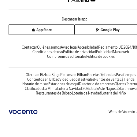
Descargar la app
App Store
Google Play
Contactar
Quiénes somos
Aviso legal
Accesibilidad
Reglamento UE 2024/10
Condiciones de uso
Política de privacidad
Publicidad
Mapa web
Compromisos editoriales
Política de cookies
Oferplan Bizkaia
Blogs
Pintxos en Bilbao
Recetas
De tiendas
Pasatiempos
Conciertos en Bilbao
Videojuegos
Festivales
Puntos de venta
La Tienda
Horario de misas
Estaciones de esquí
Directorio de empresas
Ofertas Intern
Clasificados
La Mirilla
Lotería Navidad 2025
Jaiak
Aste Nagusia
Startinnova
Restaurantes de Bilbao
Lotería de Navidad
Lotería del Niño
Webs de Vocento