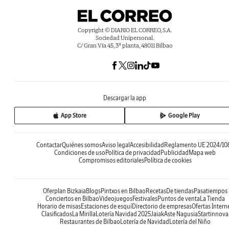
Copyright © DIARIO EL CORREO, S.A.
Sociedad Unipersonal.
C/ Gran Vía 45, 3ª planta, 48011 Bilbao
Descargar la app
App Store
Google Play
Contactar
Quiénes somos
Aviso legal
Accesibilidad
Reglamento UE 2024/10
Condiciones de uso
Política de privacidad
Publicidad
Mapa web
Compromisos editoriales
Política de cookies
Oferplan Bizkaia
Blogs
Pintxos en Bilbao
Recetas
De tiendas
Pasatiempos
Conciertos en Bilbao
Videojuegos
Festivales
Puntos de venta
La Tienda
Horario de misas
Estaciones de esquí
Directorio de empresas
Ofertas Intern
Clasificados
La Mirilla
Lotería Navidad 2025
Jaiak
Aste Nagusia
Startinnova
Restaurantes de Bilbao
Lotería de Navidad
Lotería del Niño