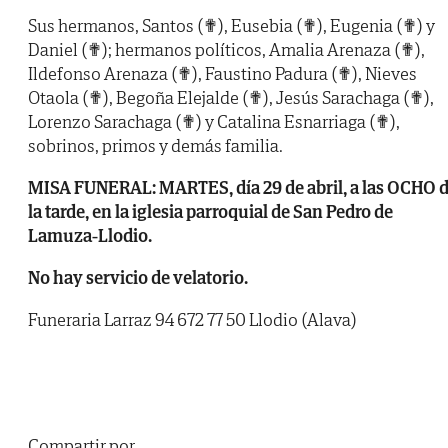
Sus hermanos, Santos (✟), Eusebia (✟), Eugenia (✟) y
Daniel (✟); hermanos políticos, Amalia Arenaza (✟),
Ildefonso Arenaza (✟), Faustino Padura (✟), Nieves
Otaola (✟), Begoña Elejalde (✟), Jesús Sarachaga (✟),
Lorenzo Sarachaga (✟) y Catalina Esnarriaga (✟),
sobrinos, primos y demás familia.
MISA FUNERAL: MARTES, día 29 de abril, a las OCHO 
la tarde, en la iglesia parroquial de San Pedro de
Lamuza-Llodio.
No hay servicio de velatorio.
Funeraria Larraz 94 672 77 50 Llodio (Alava)
Compartir por