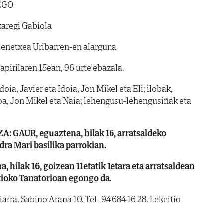
EGO
karegi Gabiola
enetxea Uribarren-en alarguna
apirilaren 15ean, 96 urte ebazala.
oia, Javier eta Idoia, Jon Mikel eta Eli; ilobak,
oa, Jon Mikel eta Naia; lehengusu-lehengusiñak eta
: GAUR, eguaztena, hilak 16, arratsaldeko
ra Mari basilika parrokian.
 hilak 16, goizean 11etatik 1etara eta arratsaldean
itioko Tanatorioan egongo da.
arra. Sabino Arana 10. Tel- 94 684 16 28. Lekeitio