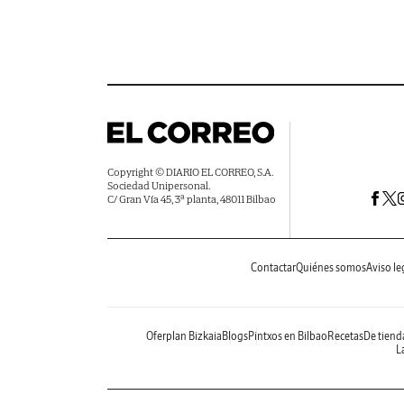
Copyright © DIARIO EL CORREO, S.A.
Sociedad Unipersonal.
C/ Gran Vía 45, 3ª planta, 48011 Bilbao
Contactar
Quiénes somos
Aviso le
Oferplan Bizkaia
Blogs
Pintxos en Bilbao
Recetas
De tiend
La