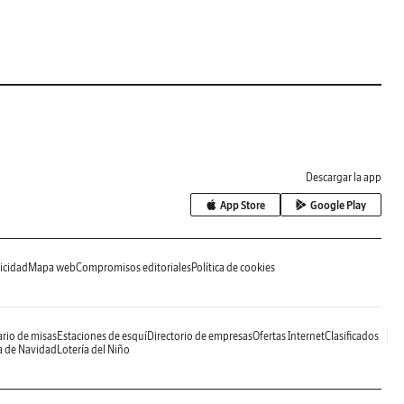
Descargar la app
App Store
Google Play
icidad
Mapa web
Compromisos editoriales
Política de cookies
rio de misas
Estaciones de esquí
Directorio de empresas
Ofertas Internet
Clasificados
a de Navidad
Lotería del Niño