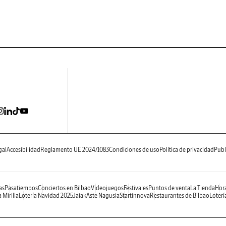
gal
Accesibilidad
Reglamento UE 2024/1083
Condiciones de uso
Política de privacidad
Publ
as
Pasatiempos
Conciertos en Bilbao
Videojuegos
Festivales
Puntos de venta
La Tienda
Hora
 Mirilla
Lotería Navidad 2025
Jaiak
Aste Nagusia
Startinnova
Restaurantes de Bilbao
Loterí