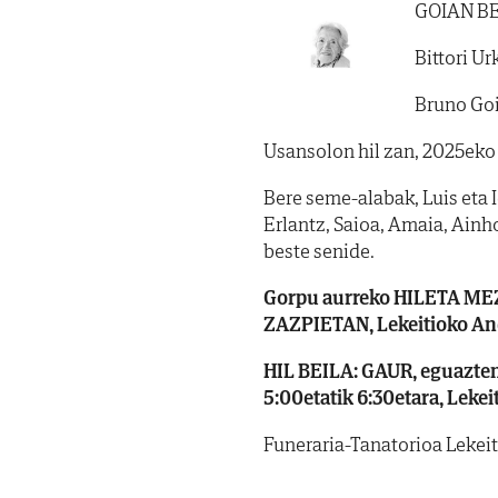
GOIAN B
Bittori Ur
Bruno Goi
Usansolon hil zan, 2025eko 
Bere seme-alabak, Luis eta Id
Erlantz, Saioa, Amaia, Ainh
beste senide.
Gorpu aurreko
HILETA MEZA
ZAZPIETAN, Lekeitioko And
HIL BEILA: GAUR, eguaztena,
5:00etatik 6:30etara, Leke
Funeraria-Tanatorioa Lekeiti