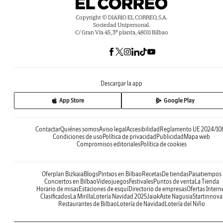
Copyright © DIARIO EL CORREO, S.A.
Sociedad Unipersonal.
C/ Gran Vía 45, 3ª planta, 48011 Bilbao
Descargar la app
App Store
Google Play
Contactar
Quiénes somos
Aviso legal
Accesibilidad
Reglamento UE 2024/10
Condiciones de uso
Política de privacidad
Publicidad
Mapa web
Compromisos editoriales
Política de cookies
Oferplan Bizkaia
Blogs
Pintxos en Bilbao
Recetas
De tiendas
Pasatiempos
Conciertos en Bilbao
Videojuegos
Festivales
Puntos de venta
La Tienda
Horario de misas
Estaciones de esquí
Directorio de empresas
Ofertas Intern
Clasificados
La Mirilla
Lotería Navidad 2025
Jaiak
Aste Nagusia
Startinnova
Restaurantes de Bilbao
Lotería de Navidad
Lotería del Niño