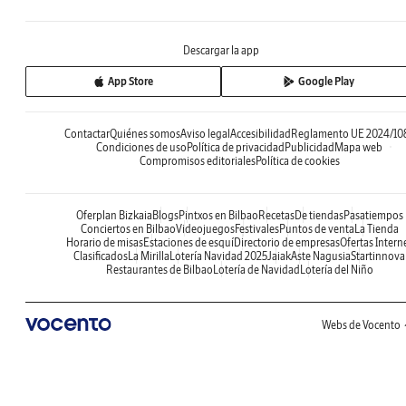
Descargar la app
App Store
Google Play
Contactar
Quiénes somos
Aviso legal
Accesibilidad
Reglamento UE 2024/10
Condiciones de uso
Política de privacidad
Publicidad
Mapa web
Compromisos editoriales
Política de cookies
Oferplan Bizkaia
Blogs
Pintxos en Bilbao
Recetas
De tiendas
Pasatiempos
Conciertos en Bilbao
Videojuegos
Festivales
Puntos de venta
La Tienda
Horario de misas
Estaciones de esquí
Directorio de empresas
Ofertas Intern
Clasificados
La Mirilla
Lotería Navidad 2025
Jaiak
Aste Nagusia
Startinnova
Restaurantes de Bilbao
Lotería de Navidad
Lotería del Niño
Webs de Vocento