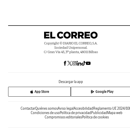
Copyright © DIARIO EL CORREO, S.A.
Sociedad Unipersonal.
C/ Gran Vía 45, 3ª planta, 48011 Bilbao
Descargar la app
App Store
Google Play
Contactar
Quiénes somos
Aviso legal
Accesibilidad
Reglamento UE 2024/10
Condiciones de uso
Política de privacidad
Publicidad
Mapa web
Compromisos editoriales
Política de cookies