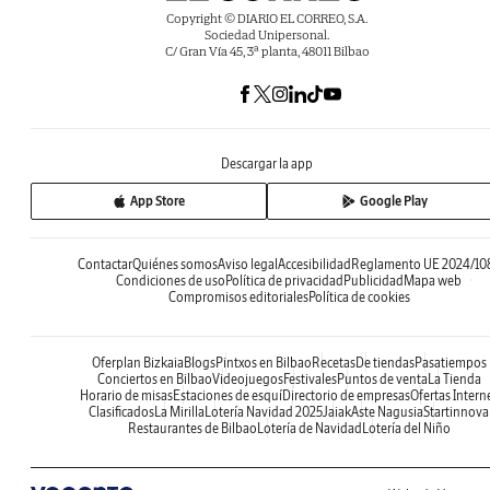
Copyright © DIARIO EL CORREO, S.A.
Sociedad Unipersonal.
C/ Gran Vía 45, 3ª planta, 48011 Bilbao
Descargar la app
App Store
Google Play
Contactar
Quiénes somos
Aviso legal
Accesibilidad
Reglamento UE 2024/10
Condiciones de uso
Política de privacidad
Publicidad
Mapa web
Compromisos editoriales
Política de cookies
Oferplan Bizkaia
Blogs
Pintxos en Bilbao
Recetas
De tiendas
Pasatiempos
Conciertos en Bilbao
Videojuegos
Festivales
Puntos de venta
La Tienda
Horario de misas
Estaciones de esquí
Directorio de empresas
Ofertas Intern
Clasificados
La Mirilla
Lotería Navidad 2025
Jaiak
Aste Nagusia
Startinnova
Restaurantes de Bilbao
Lotería de Navidad
Lotería del Niño