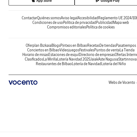
App Store
Google Play
Contactar
Quiénes somos
Aviso legal
Accesibilidad
Reglamento UE 2024/10
Condiciones de uso
Política de privacidad
Publicidad
Mapa web
Compromisos editoriales
Política de cookies
Oferplan Bizkaia
Blogs
Pintxos en Bilbao
Recetas
De tiendas
Pasatiempos
Conciertos en Bilbao
Videojuegos
Festivales
Puntos de venta
La Tienda
Horario de misas
Estaciones de esquí
Directorio de empresas
Ofertas Intern
Clasificados
La Mirilla
Lotería Navidad 2025
Jaiak
Aste Nagusia
Startinnova
Restaurantes de Bilbao
Lotería de Navidad
Lotería del Niño
Webs de Vocento