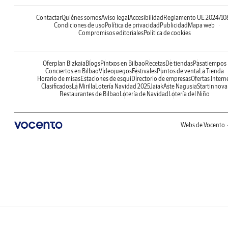
Contactar
Quiénes somos
Aviso legal
Accesibilidad
Reglamento UE 2024/10
Condiciones de uso
Política de privacidad
Publicidad
Mapa web
Compromisos editoriales
Política de cookies
Oferplan Bizkaia
Blogs
Pintxos en Bilbao
Recetas
De tiendas
Pasatiempos
Conciertos en Bilbao
Videojuegos
Festivales
Puntos de venta
La Tienda
Horario de misas
Estaciones de esquí
Directorio de empresas
Ofertas Intern
Clasificados
La Mirilla
Lotería Navidad 2025
Jaiak
Aste Nagusia
Startinnova
Restaurantes de Bilbao
Lotería de Navidad
Lotería del Niño
Webs de Vocento