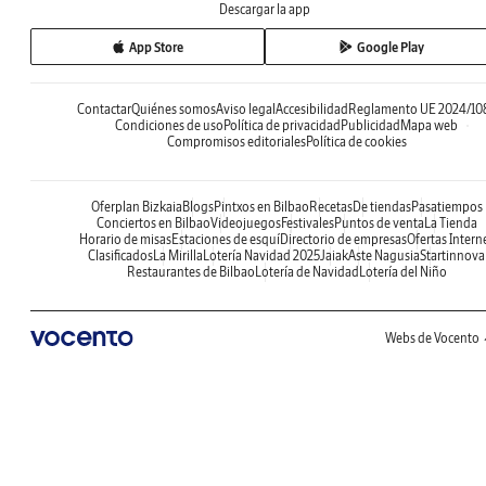
Descargar la app
App Store
Google Play
Contactar
Quiénes somos
Aviso legal
Accesibilidad
Reglamento UE 2024/10
Condiciones de uso
Política de privacidad
Publicidad
Mapa web
Compromisos editoriales
Política de cookies
Oferplan Bizkaia
Blogs
Pintxos en Bilbao
Recetas
De tiendas
Pasatiempos
Conciertos en Bilbao
Videojuegos
Festivales
Puntos de venta
La Tienda
Horario de misas
Estaciones de esquí
Directorio de empresas
Ofertas Intern
Clasificados
La Mirilla
Lotería Navidad 2025
Jaiak
Aste Nagusia
Startinnova
Restaurantes de Bilbao
Lotería de Navidad
Lotería del Niño
Webs de Vocento