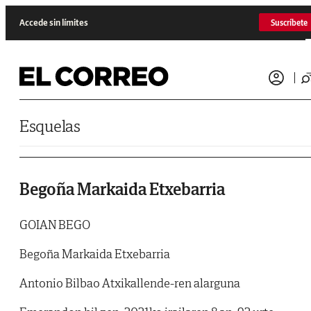
Saltar al contenido
Accede sin límites
Suscríbete
Esquelas
Begoña Markaida Etxebarria
GOIAN BEGO
Begoña Markaida Etxebarria
Antonio Bilbao Atxikallende-ren alarguna