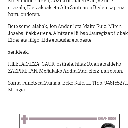
Emerandon hil zen, 2021ko irailaren 8 an, 92 urte
ebazala, Eleizakoak eta Aita Santuaren Bedeinkapena
hartu ondoren.
Bere seme-alabak, Jon Andoni eta Maite Ruiz, Miren,
Joseba Iñaki; errena, Aintzane Bilbao Jauregizar; ilobak
Eider eta Iñigo, Lide eta Asier eta beste
senideak.
HILETA MEZA: GAUR, ostirala, hilak 10, arratsaldeko
ZAZPIRETAN, Meñakako Andra Mari eleiz-parrokian.
Sarria-Funetxea Mungia. Beko Kale, 11. Tfno. 946155279
Mungia