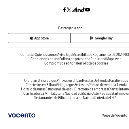
Descargar la app
App Store
Google Play
Contactar
Quiénes somos
Aviso legal
Accesibilidad
Reglamento UE 2024/10
Condiciones de uso
Política de privacidad
Publicidad
Mapa web
Compromisos editoriales
Política de cookies
Oferplan Bizkaia
Blogs
Pintxos en Bilbao
Recetas
De tiendas
Pasatiempos
Conciertos en Bilbao
Videojuegos
Festivales
Puntos de venta
La Tienda
Horario de misas
Estaciones de esquí
Directorio de empresas
Ofertas Intern
Clasificados
La Mirilla
Lotería Navidad 2025
Jaiak
Aste Nagusia
Startinnova
Restaurantes de Bilbao
Lotería de Navidad
Lotería del Niño
Webs de Vocento