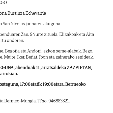
EGO
ña Bustinza Echevarria
a San Nicolas jaunaren alarguna
enduaren 3an, 94 urte zituela, Elizakoak eta Aita
rtu ondoren.
ne, Begoña eta Andoni; ezkon seme-alabak, Bego,
re, Maite, Iker, Beñat, Ibon eta gainerako senideak.
GUNA, abenduak 11, arratsaldeko ZAZPIETAN,
arrokian.
osteguna, 17:00etatik 19:00etara, Bermeoko
eta Bermeo-Mungia. Tfno. 946883321.