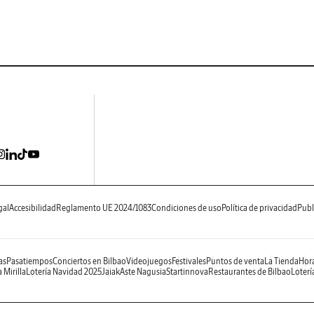
gal
Accesibilidad
Reglamento UE 2024/1083
Condiciones de uso
Política de privacidad
Publ
as
Pasatiempos
Conciertos en Bilbao
Videojuegos
Festivales
Puntos de venta
La Tienda
Hora
 Mirilla
Lotería Navidad 2025
Jaiak
Aste Nagusia
Startinnova
Restaurantes de Bilbao
Loterí