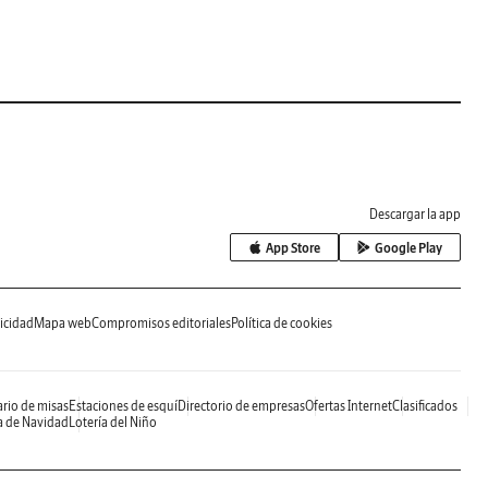
Descargar la app
App Store
Google Play
icidad
Mapa web
Compromisos editoriales
Política de cookies
rio de misas
Estaciones de esquí
Directorio de empresas
Ofertas Internet
Clasificados
a de Navidad
Lotería del Niño