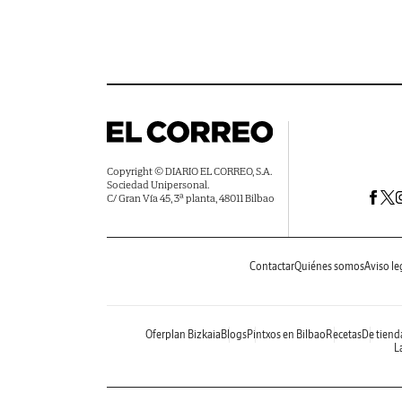
Copyright © DIARIO EL CORREO, S.A.
Sociedad Unipersonal.
C/ Gran Vía 45, 3ª planta, 48011 Bilbao
Contactar
Quiénes somos
Aviso le
Oferplan Bizkaia
Blogs
Pintxos en Bilbao
Recetas
De tiend
La