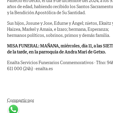
Falleció en Getxo, el día 9 de diciembre del 2024, a los 9
años de edad, habiendo recibido los Santos Sacrament
y la Bendición Apostólica de Su Santidad.
Sus hijos, Josune y Jose, Edurne y Ángel; nietos, Ekaitz 
Haizea, Markel y Amaia, e Izaro; hermana, Esperanza;
hermanos políticos, sobrinos, primos y demás familia.
MISA FUNERAL: MAÑANA, miércoles, día 11, a las SIET
de la tarde, en la parroquia de Andra Mari de Getxo.
Enalta Servicios Funerarios Conmemorativos · Tfno: 94
611 000 (24h) · enalta.es
Compartir por