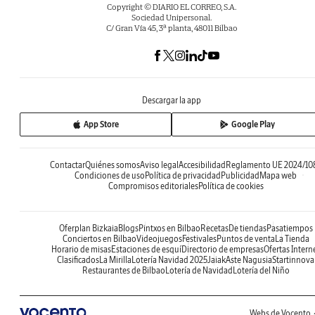
Copyright © DIARIO EL CORREO, S.A.
Sociedad Unipersonal.
C/ Gran Vía 45, 3ª planta, 48011 Bilbao
Descargar la app
App Store
Google Play
Contactar
Quiénes somos
Aviso legal
Accesibilidad
Reglamento UE 2024/10
Condiciones de uso
Política de privacidad
Publicidad
Mapa web
Compromisos editoriales
Política de cookies
Oferplan Bizkaia
Blogs
Pintxos en Bilbao
Recetas
De tiendas
Pasatiempos
Conciertos en Bilbao
Videojuegos
Festivales
Puntos de venta
La Tienda
Horario de misas
Estaciones de esquí
Directorio de empresas
Ofertas Intern
Clasificados
La Mirilla
Lotería Navidad 2025
Jaiak
Aste Nagusia
Startinnova
Restaurantes de Bilbao
Lotería de Navidad
Lotería del Niño
Webs de Vocento