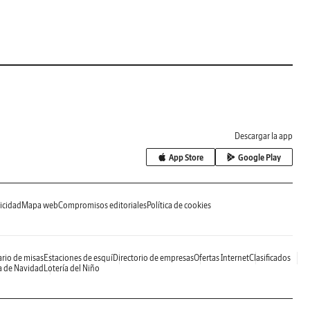
Descargar la app
App Store
Google Play
icidad
Mapa web
Compromisos editoriales
Política de cookies
rio de misas
Estaciones de esquí
Directorio de empresas
Ofertas Internet
Clasificados
a de Navidad
Lotería del Niño