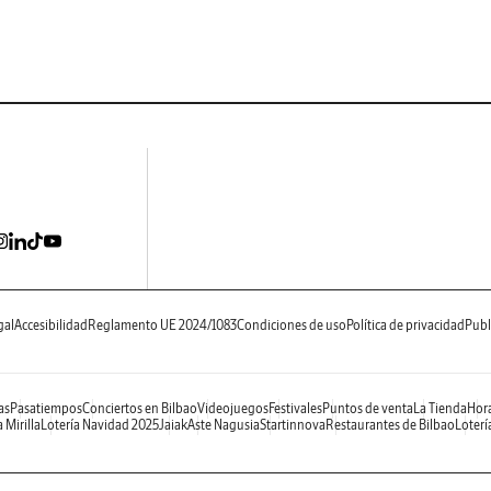
gal
Accesibilidad
Reglamento UE 2024/1083
Condiciones de uso
Política de privacidad
Publ
as
Pasatiempos
Conciertos en Bilbao
Videojuegos
Festivales
Puntos de venta
La Tienda
Hora
 Mirilla
Lotería Navidad 2025
Jaiak
Aste Nagusia
Startinnova
Restaurantes de Bilbao
Loterí