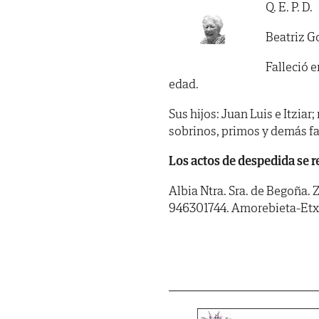
Q. E. P. D.
Beatriz G
Falleció e
edad.
Sus hijos: Juan Luis e Itzia
sobrinos, primos y demás fa
Los actos de despedida se re
Albia Ntra. Sra. de Begoña. Z
946301744. Amorebieta-Etx