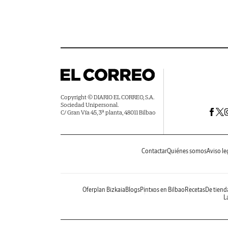
Copyright © DIARIO EL CORREO, S.A.
Sociedad Unipersonal.
C/ Gran Vía 45, 3ª planta, 48011 Bilbao
Contactar
Quiénes somos
Aviso le
Oferplan Bizkaia
Blogs
Pintxos en Bilbao
Recetas
De tiend
La