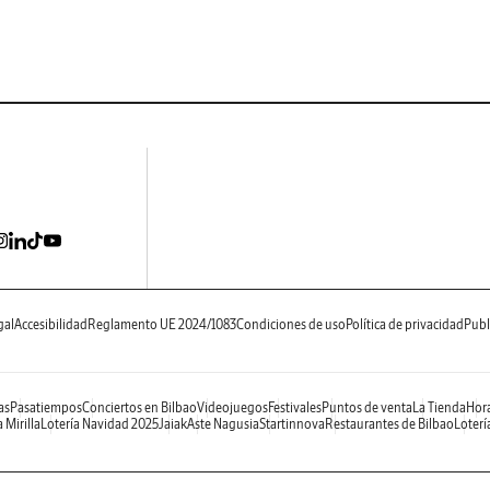
gal
Accesibilidad
Reglamento UE 2024/1083
Condiciones de uso
Política de privacidad
Publ
as
Pasatiempos
Conciertos en Bilbao
Videojuegos
Festivales
Puntos de venta
La Tienda
Hora
 Mirilla
Lotería Navidad 2025
Jaiak
Aste Nagusia
Startinnova
Restaurantes de Bilbao
Loterí