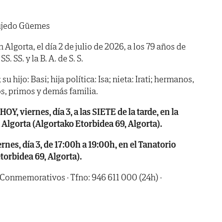
Bujedo Güemes
n Algorta, el día 2 de julio de 2026, a los 79 años de
. SS. y la B. A. de S. S.
u hijo: Basi; hija política: Isa; nieta: Irati; hermanos,
s, primos y demás familia.
 viernes, día 3, a las SIETE de la tarde, en la
a Algorta (Algortako Etorbidea 69, Algorta).
es, día 3, de 17:00h a 19:00h, en el Tanatorio
torbidea 69, Algorta).
 Conmemorativos · Tfno: 946 611 000 (24h) ·