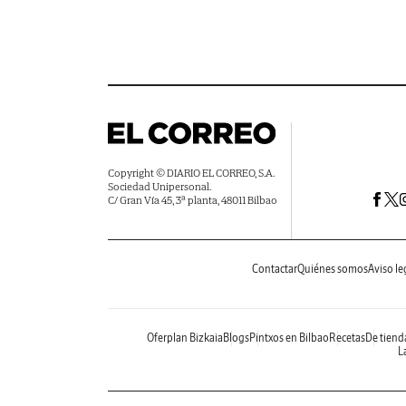
Copyright © DIARIO EL CORREO, S.A.
Sociedad Unipersonal.
C/ Gran Vía 45, 3ª planta, 48011 Bilbao
Contactar
Quiénes somos
Aviso le
Oferplan Bizkaia
Blogs
Pintxos en Bilbao
Recetas
De tiend
La