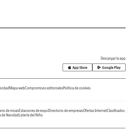
Descargar la app
App Store
Google Play
icidad
Mapa web
Compromisos editoriales
Política de cookies
rio de misas
Estaciones de esquí
Directorio de empresas
Ofertas Internet
Clasificados
a de Navidad
Lotería del Niño