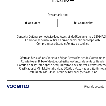
Descargar la app
App Store
Google Play
Contactar
Quiénes somos
Aviso legal
Accesibilidad
Reglamento UE 2024/10
Condiciones de uso
Política de privacidad
Publicidad
Mapa web
Compromisos editoriales
Política de cookies
Oferplan Bizkaia
Blogs
Pintxos en Bilbao
Recetas
De tiendas
Pasatiempos
Conciertos en Bilbao
Videojuegos
Festivales
Puntos de venta
La Tienda
Horario de misas
Estaciones de esquí
Directorio de empresas
Ofertas Intern
Clasificados
La Mirilla
Lotería Navidad 2025
Jaiak
Aste Nagusia
Startinnova
Restaurantes de Bilbao
Lotería de Navidad
Lotería del Niño
Webs de Vocento