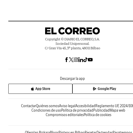
Copyright © DIARIO EL CORREO, S.A.
Sociedad Unipersonal.
C/ Gran Vía 45, 3ª planta, 48011 Bilbao
Descargar la app
App Store
Google Play
Contactar
Quiénes somos
Aviso legal
Accesibilidad
Reglamento UE 2024/10
Condiciones de uso
Política de privacidad
Publicidad
Mapa web
Compromisos editoriales
Política de cookies
Oferplan Bizkaia
Blogs
Pintxos en Bilbao
Recetas
De tiendas
Pasatiempos