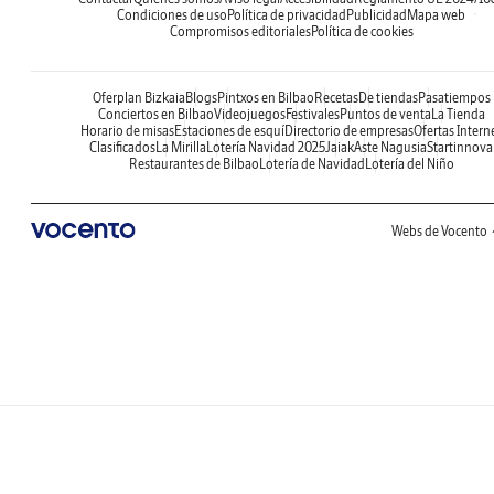
Condiciones de uso
Política de privacidad
Publicidad
Mapa web
Compromisos editoriales
Política de cookies
Oferplan Bizkaia
Blogs
Pintxos en Bilbao
Recetas
De tiendas
Pasatiempos
Conciertos en Bilbao
Videojuegos
Festivales
Puntos de venta
La Tienda
Horario de misas
Estaciones de esquí
Directorio de empresas
Ofertas Intern
Clasificados
La Mirilla
Lotería Navidad 2025
Jaiak
Aste Nagusia
Startinnova
Restaurantes de Bilbao
Lotería de Navidad
Lotería del Niño
Webs de Vocento