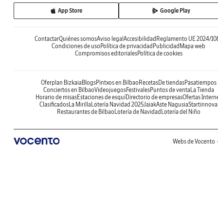
App Store
Google Play
Contactar
Quiénes somos
Aviso legal
Accesibilidad
Reglamento UE 2024/10
Condiciones de uso
Política de privacidad
Publicidad
Mapa web
Compromisos editoriales
Política de cookies
Oferplan Bizkaia
Blogs
Pintxos en Bilbao
Recetas
De tiendas
Pasatiempos
Conciertos en Bilbao
Videojuegos
Festivales
Puntos de venta
La Tienda
Horario de misas
Estaciones de esquí
Directorio de empresas
Ofertas Intern
Clasificados
La Mirilla
Lotería Navidad 2025
Jaiak
Aste Nagusia
Startinnova
Restaurantes de Bilbao
Lotería de Navidad
Lotería del Niño
Webs de Vocento