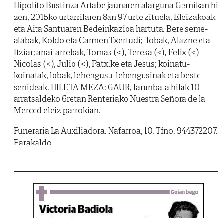
Hipolito Bustinza Artabe jaunaren alarguna Gernikan hi
zen, 2015ko urtarrilaren 8an 97 urte zituela, Eleizakoak
eta Aita Santuaren Bedeinkazioa hartuta. Bere seme-
alabak, Koldo eta Carmen Txertudi; ilobak, Alazne eta
Itziar; anai-arrebak, Tomas (<), Teresa (<), Felix (<),
Nicolas (<), Julio (<), Patxike eta Jesus; koinatu-
koinatak, lobak, lehengusu-lehengusinak eta beste
senideak. HILETA MEZA: GAUR, larunbata hilak 10
arratsaldeko 6retan Renteriako Nuestra Señora de la
Merced eleiz parrokian.
Funeraria La Auxiliadora. Nafarroa, 10. Tfno. 944372207.
Barakaldo.