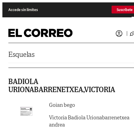
Saltar al contenido
Accede sin límites
Suscríbete
Esquelas
BADIOLA
URIONABARRENETXEA,VICTORIA
Goian bego
Victoria Badiola Urionabarrenetxea
andrea