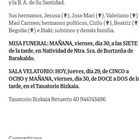
y la B. A. de Su Santidad.
Sus hermanos, Jesusa (✟), Jose Mari (✟), Valeriano (✟)
Mari Carmen; hermanos políticos, Cirilo (✟), Beatriz (✟
Begoña (✟) e Iñaki; sobrinos y demás familia.
MISA FUNERAL: MAÑANA, viernes, día 30, a las SIETE
de la tarde, en Natividad de Ntra. Sra. de Burtzeña de
Barakaldo.
SALA VELATORIO: HOY, jueves, día 29, de CINCO a
OCHO y MAÑANA, viernes, día 30, de DOCE a DOS de l
tarde, en el Tanatorio Bizkaia.
Tanatorio Bizkaia Retuerto 40 944743496
Compartir por