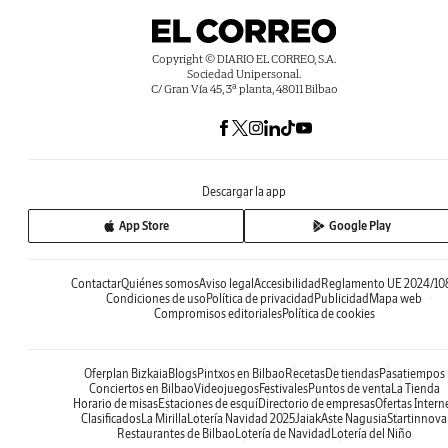
Copyright © DIARIO EL CORREO, S.A.
Sociedad Unipersonal.
C/ Gran Vía 45, 3ª planta, 48011 Bilbao
Descargar la app
App Store
Google Play
Contactar
Quiénes somos
Aviso legal
Accesibilidad
Reglamento UE 2024/10
Condiciones de uso
Política de privacidad
Publicidad
Mapa web
Compromisos editoriales
Política de cookies
Oferplan Bizkaia
Blogs
Pintxos en Bilbao
Recetas
De tiendas
Pasatiempos
Conciertos en Bilbao
Videojuegos
Festivales
Puntos de venta
La Tienda
Horario de misas
Estaciones de esquí
Directorio de empresas
Ofertas Intern
Clasificados
La Mirilla
Lotería Navidad 2025
Jaiak
Aste Nagusia
Startinnova
Restaurantes de Bilbao
Lotería de Navidad
Lotería del Niño