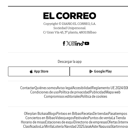
Copyright © DIARIO EL CORREO, S.A.
Sociedad Unipersonal.
C/ Gran Vía 45, 3ª planta, 48011 Bilbao
Descargar la app
App Store
Google Play
Contactar
Quiénes somos
Aviso legal
Accesibilidad
Reglamento UE 2024/10
Condiciones de uso
Política de privacidad
Publicidad
Mapa web
Compromisos editoriales
Política de cookies
Oferplan Bizkaia
Blogs
Pintxos en Bilbao
Recetas
De tiendas
Pasatiempos
Conciertos en Bilbao
Videojuegos
Festivales
Puntos de venta
La Tienda
Horario de misas
Estaciones de esquí
Directorio de empresas
Ofertas Intern
Clasificados
La Mirilla
Lotería Navidad 2025
Jaiak
Aste Nagusia
Startinnova