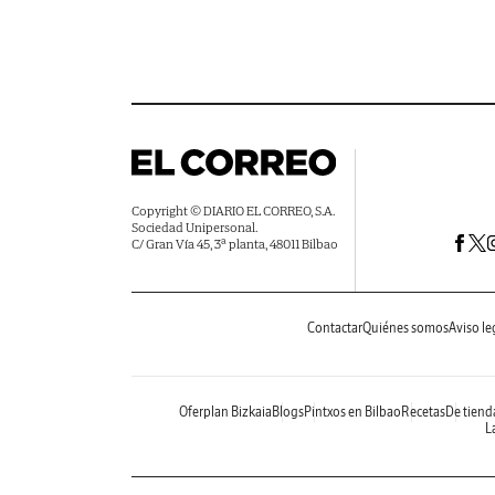
Copyright © DIARIO EL CORREO, S.A.
Sociedad Unipersonal.
C/ Gran Vía 45, 3ª planta, 48011 Bilbao
Contactar
Quiénes somos
Aviso le
Oferplan Bizkaia
Blogs
Pintxos en Bilbao
Recetas
De tiend
La