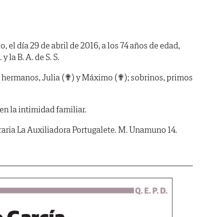
, el día 29 de abril de 2016, a los 74 años de edad,
y la B. A. de S. S.
é; hermanos, Julia (✟) y Máximo (✟); sobrinos, primos
n la intimidad familiar.
aria La Auxiliadora Portugalete. M. Unamuno 14.