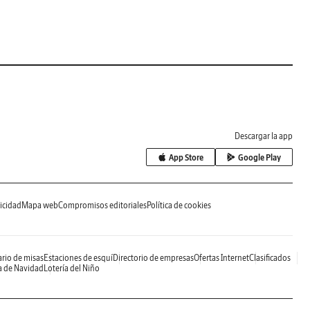
Descargar la app
App Store
Google Play
icidad
Mapa web
Compromisos editoriales
Política de cookies
rio de misas
Estaciones de esquí
Directorio de empresas
Ofertas Internet
Clasificados
a de Navidad
Lotería del Niño