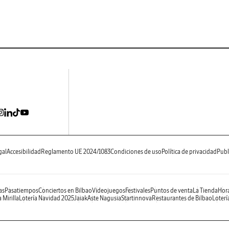
gal
Accesibilidad
Reglamento UE 2024/1083
Condiciones de uso
Política de privacidad
Publ
as
Pasatiempos
Conciertos en Bilbao
Videojuegos
Festivales
Puntos de venta
La Tienda
Hora
 Mirilla
Lotería Navidad 2025
Jaiak
Aste Nagusia
Startinnova
Restaurantes de Bilbao
Loterí