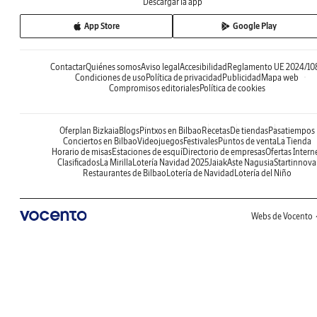
Descargar la app
App Store
Google Play
Contactar
Quiénes somos
Aviso legal
Accesibilidad
Reglamento UE 2024/10
Condiciones de uso
Política de privacidad
Publicidad
Mapa web
Compromisos editoriales
Política de cookies
Oferplan Bizkaia
Blogs
Pintxos en Bilbao
Recetas
De tiendas
Pasatiempos
Conciertos en Bilbao
Videojuegos
Festivales
Puntos de venta
La Tienda
Horario de misas
Estaciones de esquí
Directorio de empresas
Ofertas Intern
Clasificados
La Mirilla
Lotería Navidad 2025
Jaiak
Aste Nagusia
Startinnova
Restaurantes de Bilbao
Lotería de Navidad
Lotería del Niño
Webs de Vocento