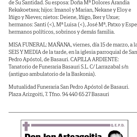
de Su Santidad. Su esposa: Doña Mª Dolores Arandia
Rekakoetxea; hijos: Imanol y Marian, Nekane y Eloy e
Iñigo y Nieves; nietos: Deiene, Iñigo, Iker y Uxue;
hermanos: Santi (<), Mª Luisa (<), José Mª, Patxo y Espe
hermanos políticos, sobrinos y demás familia.
MISA FUNERAL: MAÑANA, viernes, día 15 de marzo, a l
SEIS Y MEDIA de la tarde, en la iglesia parroquial de Sa
Pedro Apóstol, de Basauri. CAPILLA ARDIENTE:
Tanatorio de Funeraria Basauri S.L. C/ Larrazabal s/n
(antiguo ambulatorio de la Baskonia).
Mutualidad Funeraria San Pedro Apóstol de Basauri.
Plaza Arizgoiti, 7. Tfno. 94 440 65 27 Basauri