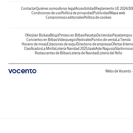
Contactar
Quiénes somos
Aviso legal
Accesibilidad
Reglamento UE 2024/10
Condiciones de uso
Política de privacidad
Publicidad
Mapa web
Compromisos editoriales
Política de cookies
Oferplan Bizkaia
Blogs
Pintxos en Bilbao
Recetas
De tiendas
Pasatiempos
Conciertos en Bilbao
Videojuegos
Festivales
Puntos de venta
La Tienda
Horario de misas
Estaciones de esquí
Directorio de empresas
Ofertas Intern
Clasificados
La Mirilla
Lotería Navidad 2025
Jaiak
Aste Nagusia
Startinnova
Restaurantes de Bilbao
Lotería de Navidad
Lotería del Niño
Webs de Vocento